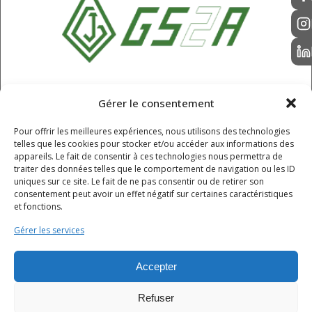
SARL GS2A
Gérer le consentement
6 Rue Champ Roche, Chappes,
Pour offrir les meilleures expériences, nous utilisons des technologies
Puy-de-Dôme, 63720
telles que les cookies pour stocker et/ou accéder aux informations des
04 73 68 61 55
appareils. Le fait de consentir à ces technologies nous permettra de
traiter des données telles que le comportement de navigation ou les ID
contact@gs2a.fr
uniques sur ce site. Le fait de ne pas consentir ou de retirer son
consentement peut avoir un effet négatif sur certaines caractéristiques
et fonctions.
HORAIRES
Gérer les services
Lundi - jeudi : 8h - 12h / 12h30 - 16h30
Vendredi : 8h - 12h / 12h30 - 15h30
Accepter
Samedi - dimanche : fermé
Refuser