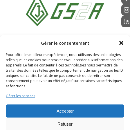
SARL GS2A
Gérer le consentement
6 Rue Champ Roche, Chappes,
Pour offrir les meilleures expériences, nous utilisons des technologies
Puy-de-Dôme, 63720
telles que les cookies pour stocker et/ou accéder aux informations des
04 73 68 61 55
appareils. Le fait de consentir à ces technologies nous permettra de
traiter des données telles que le comportement de navigation ou les ID
contact@gs2a.fr
uniques sur ce site. Le fait de ne pas consentir ou de retirer son
consentement peut avoir un effet négatif sur certaines caractéristiques
et fonctions.
HORAIRES
Gérer les services
Lundi - jeudi : 8h - 12h / 12h30 - 16h30
Vendredi : 8h - 12h / 12h30 - 15h30
Accepter
Samedi - dimanche : fermé
Refuser