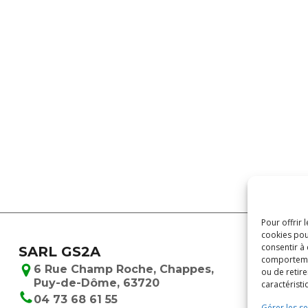
Pour offrir 
cookies pou
consentir à
SARL GS2A
comportement
6 Rue Champ Roche, Chappes,
ou de retire
Puy-de-Dôme, 63720
caractéristi
04 73 68 61 55
Gérer les se