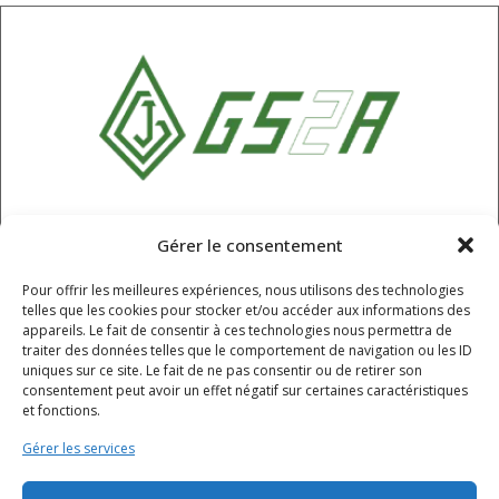
SARL GS2A
Gérer le consentement
6 Rue Champ Roche, Chappes,
Pour offrir les meilleures expériences, nous utilisons des technologies
Puy-de-Dôme, 63720
telles que les cookies pour stocker et/ou accéder aux informations des
04 73 68 61 55
appareils. Le fait de consentir à ces technologies nous permettra de
traiter des données telles que le comportement de navigation ou les ID
contact@gs2a.fr
uniques sur ce site. Le fait de ne pas consentir ou de retirer son
consentement peut avoir un effet négatif sur certaines caractéristiques
et fonctions.
HORAIRES
Gérer les services
Lundi - jeudi : 8h - 12h / 12h30 - 16h30
Vendredi : 8h - 12h / 12h30 - 15h30