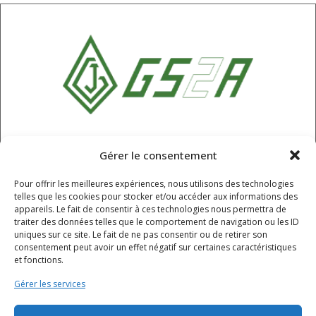
SARL GS2A
Gérer le consentement
6 Rue Champ Roche, Chappes,
Pour offrir les meilleures expériences, nous utilisons des technologies
Puy-de-Dôme, 63720
telles que les cookies pour stocker et/ou accéder aux informations des
04 73 68 61 55
appareils. Le fait de consentir à ces technologies nous permettra de
traiter des données telles que le comportement de navigation ou les ID
contact@gs2a.fr
uniques sur ce site. Le fait de ne pas consentir ou de retirer son
consentement peut avoir un effet négatif sur certaines caractéristiques
et fonctions.
HORAIRES
Gérer les services
Lundi - jeudi : 8h - 12h / 12h30 - 16h30
Vendredi : 8h - 12h / 12h30 - 15h30