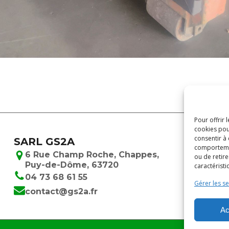
Pour offrir 
cookies pou
consentir à
SARL GS2A
comportement
6 Rue Champ Roche, Chappes,
ou de retire
Puy-de-Dôme, 63720
caractéristi
04 73 68 61 55
Gérer les se
contact@gs2a.fr
Ac