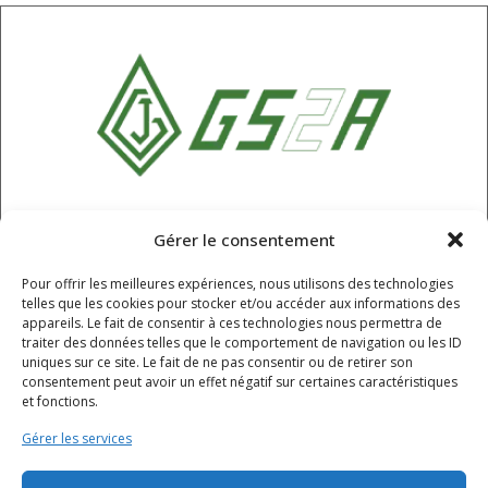
SARL GS2A
Gérer le consentement
6 Rue Champ Roche, Chappes,
Pour offrir les meilleures expériences, nous utilisons des technologies
Puy-de-Dôme, 63720
telles que les cookies pour stocker et/ou accéder aux informations des
04 73 68 61 55
appareils. Le fait de consentir à ces technologies nous permettra de
traiter des données telles que le comportement de navigation ou les ID
contact@gs2a.fr
uniques sur ce site. Le fait de ne pas consentir ou de retirer son
consentement peut avoir un effet négatif sur certaines caractéristiques
et fonctions.
HORAIRES
Gérer les services
Lundi - jeudi : 8h - 12h / 12h30 - 16h30
Vendredi : 8h - 12h / 12h30 - 15h30