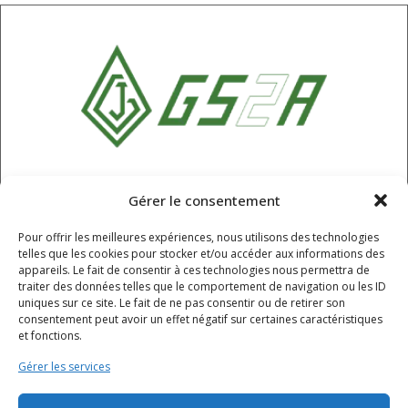
SARL GS2A
Gérer le consentement
6 Rue Champ Roche, Chappes,
Pour offrir les meilleures expériences, nous utilisons des technologies
Puy-de-Dôme, 63720
telles que les cookies pour stocker et/ou accéder aux informations des
04 73 68 61 55
appareils. Le fait de consentir à ces technologies nous permettra de
traiter des données telles que le comportement de navigation ou les ID
contact@gs2a.fr
uniques sur ce site. Le fait de ne pas consentir ou de retirer son
consentement peut avoir un effet négatif sur certaines caractéristiques
et fonctions.
HORAIRES
Gérer les services
Lundi - jeudi : 8h - 12h / 12h30 - 16h30
Vendredi : 8h - 12h / 12h30 - 15h30