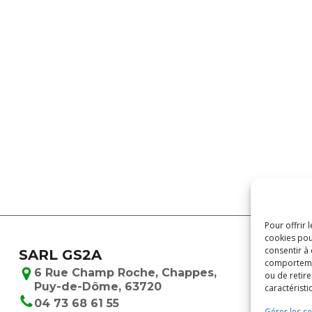
Pour offrir 
cookies pou
consentir à
SARL GS2A
comportement
6 Rue Champ Roche, Chappes,
ou de retire
Puy-de-Dôme, 63720
caractéristi
04 73 68 61 55
Gérer les se